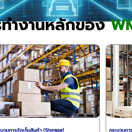
รทำงานหลักของ
W
บวนการจัดเก็บสินค้า (Storage)
กระบวนการจ