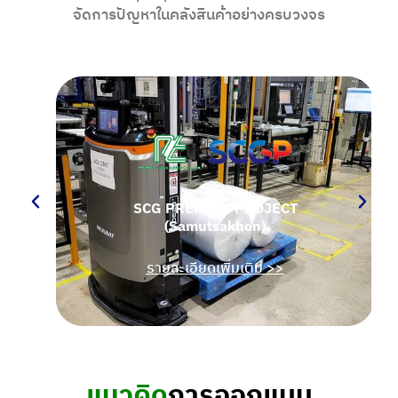
จัดการปัญหาในคลังสินค้าอย่างครบวงจร
SCG PREPACK PROJECT
(Samutsakhon)
รายละเอียดเพิ่มเติม >>
แนวคิด
การออกแบบ