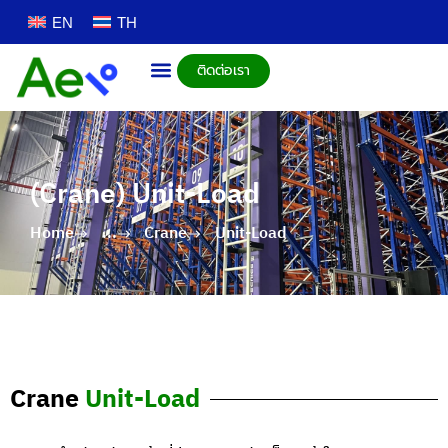
EN
TH
ติดต่อเรา
(Crane) Unit-Load
Home
...
Crane
Unit-Load
Crane
Unit-Load