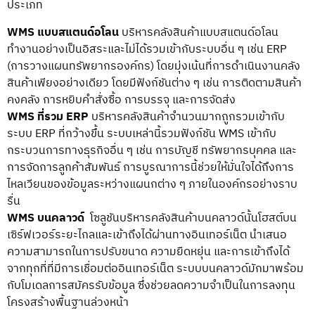
ประเภท
WMS แบบสแตนด์อโลน
บริหารคลังสินค้าแบบสแตนด์อโลน
ทำงานอย่างเป็นอิสระและไม่ได้รวมเข้ากับระบบอื่น ๆ เช่น ERP
(การวางแผนทรัพยากรองค์กร) โดยมุ่งเน้นที่การดำเนินงานคลัง
สินค้าเพียงอย่างเดียว โดยมีฟังก์ชันต่าง ๆ เช่น การติดตามสินค้า
คงคลัง การหยิบคำสั่งซื้อ การบรรจุ และการจัดส่ง
WMS ที่รวม ERP
บริหารคลังสินค้าจำนวนมากถูกรวมเข้ากับ
ระบบ ERP ที่กว้างขึ้น ระบบเหล่านี้รวมฟังก์ชัน WMS เข้ากับ
กระบวนการทางธุรกิจอื่น ๆ เช่น การบัญชี ทรัพยากรบุคคล และ
การจัดการลูกค้าสัมพันธ์ การบูรณาการนี้ช่วยให้มั่นใจได้ถึงการ
ไหลเวียนของข้อมูลระหว่างแผนกต่าง ๆ ภายในองค์กรอย่างราบ
รื่น
WMS บนคลาวด์
โซลูชันบริหารคลังสินค้าบนคลาวด์นั้นโฮสต์บน
เซิร์ฟเวอร์ระยะไกลและเข้าถึงได้ผ่านทางอินเทอร์เน็ต นำเสนอ
ความสามารถในการปรับขนาด ความยืดหยุ่น และการเข้าถึงได้
จากทุกที่ที่มีการเชื่อมต่ออินเทอร์เน็ต ระบบบนคลาวด์มักมาพร้อม
กับโมเดลการสมัครรับข้อมูล ซึ่งช่วยลดความจำเป็นในการลงทุน
โครงสร้างพื้นฐานล่วงหน้า